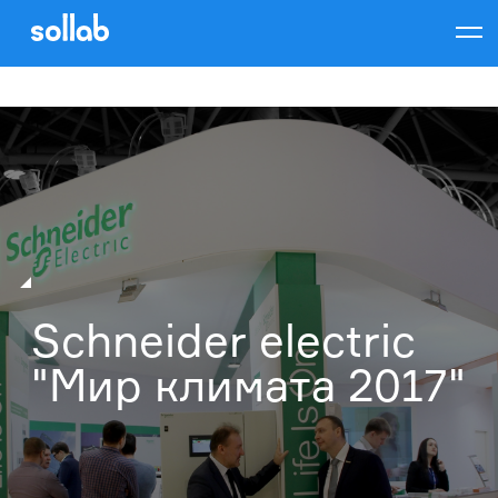
Warning
: implode(): Invalid arguments passed in
/home/users/k/klitvinov/domains/test.sol-
lab.ru/sollab/modules/projects.php
on line
119
Schneider electric
"Мир климата 2017"