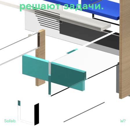
решают задачи.
Sollab
W?