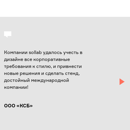
Компании sollab удалось учесть в
О
дизайне все корпоративные
с
требования к стилю, и привнести
и
новые решения и сделать стенд,
л
достойный международной
н
компании!
Г
ООО «КСБ»